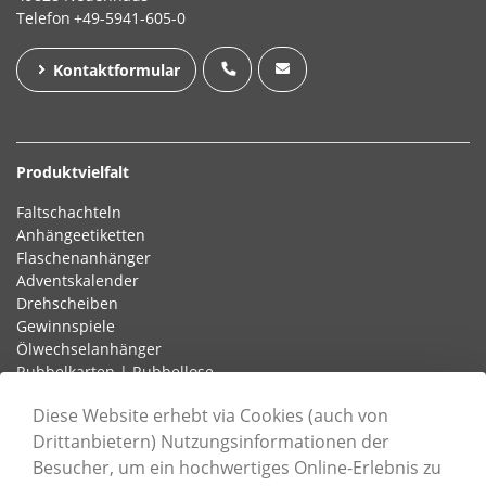
Telefon
+49-5941-605-0
Kontaktformular
Produktvielfalt
Faltschachteln
Anhängeetiketten
Flaschenanhänger
Adventskalender
Drehscheiben
Gewinnspiele
Ölwechselanhänger
Rubbelkarten | Rubbellose
Schlaufenetiketten
Diese Website erhebt via Cookies (auch von
Drittanbietern) Nutzungsinformationen der
Besucher, um ein hochwertiges Online-Erlebnis zu
Informationen