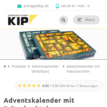
Faltschachteln
Branchen
Unternehmen
Kontakt
anfrage@kip.de
+49 59 41 / 605 - 0
Untermenü schließen
Untermenü schließen
Untermenü schließen
Untermenü schließen
Untermenü öf
Menü
Untermenü öf
Untermenü öf
Produkte
Adventskalender
Adventskalender mit
[befüllbar]
Faltschachteln
4,65
/ 5,00 Sterne
bei
17
Bewertungen
Adventskalender mit