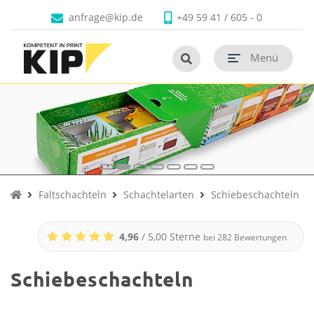
Produkte
Branchen
Unternehmen
Kontakt
anfrage@kip.de
+49 59 41 / 605 - 0
Untermenü schließen
Untermenü schließen
Untermenü schließen
Untermenü schließen
Menü
Untermenü öf
Untermenü öf
Untermenü öf
Faltschachteln
Schachtelarten
Schiebeschachteln
4,96
/ 5,00 Sterne
bei
282
Bewertungen
Schiebeschachteln