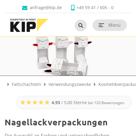
Produkte
Branchen
Unternehmen
Kontakt
anfrage@kip.de
+49 59 41 / 605 - 0
Untermenü schließen
Untermenü schließen
Untermenü schließen
Untermenü schließen
Menü
Untermenü öf
Untermenü öf
Untermenü öf
Faltschachteln
Verwendungszwecke
Kosmetikverpack
4,93
/ 5,00 Sterne
bei
120
Bewertungen
Nagellackverpackungen
Die Auswahl an Farben und unterschiedlichen