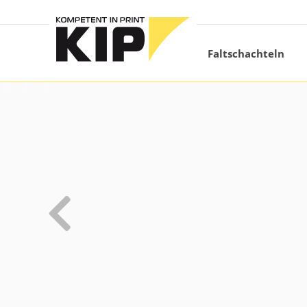
Produkte
Branchen
Unternehmen
Kontakt
Untermenü schließen
Untermenü schließen
Untermenü schließen
Untermenü schließen
termenü öffnen
Faltschachteln
Unt
Unt
Unt