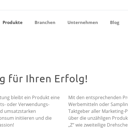
ermenü öffnen
Produkte
Branchen
Unternehmen
Blog
ermenü öffnen
ermenü öffnen
ermenü öffnen
ermenü öffnen
ermenü öffnen
 für Ihren Erfolg!
ung bleibt ein Produkt eine
Mit den entsprechenden Pr
äts- oder Verwendungs­
Werbemitteln oder Samplin
nd umsatzstarken
Taktgeber aller Marketing-P
onsum initiieren und die
über die unzähligen Produk
assion!
„Z“ wie zweiteilige Drehsche