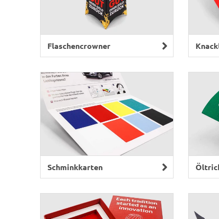
Flaschencrowner
Knack
Schminkkarten
Öltric