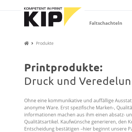
Faltschachteln
Produkte
Branchen
Unternehmen
Kontakt
Untermenü schließen
Untermenü schließen
Untermenü schließen
Untermenü schließen
Untermenü schließen
Unt
Faltschachteln
menü öffnen
Untermenü öffnen
Unt
Unt
Produkte
Unt
Unt
Printprodukte:
Unt
Druck und Veredelung
Ohne eine kommunikative und auffällige Ausstatt
anonyme Ware. Erst spezifische Marken-, Qualit
informationen machen aus ihm einen absatz- u
Qualitätsartikel. Kaufwünsche generieren, den K
Entscheidung bestätigen –hier beginnt unsere P