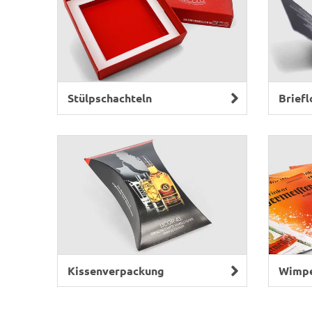
Stülpschachteln
Briefl
Kissenverpackung
Wimpe