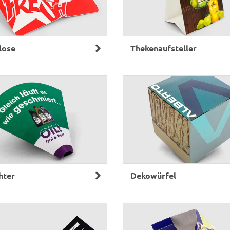
lose
Thekenaufsteller
hter
Dekowürfel