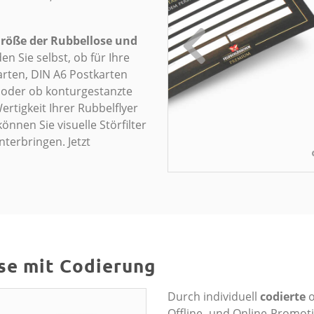
Größe der Rubbellose und
n Sie selbst, ob für Ihre
rten, DIN A6 Postkarten
 oder ob konturgestanzte
ertigkeit Ihrer Rubbelflyer
önnen Sie visuelle Störfilter
terbringen. Jetzt
se mit Codierung
Durch individuell
codierte
o
Offline- und Online-Promot