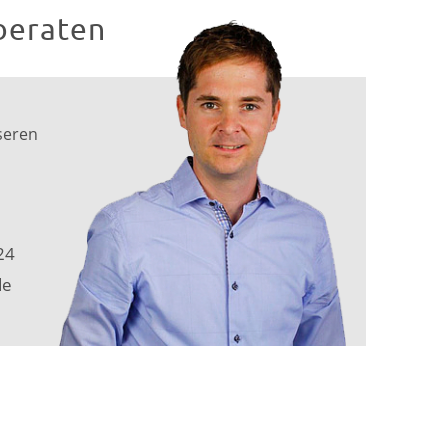
beraten
seren
24
de