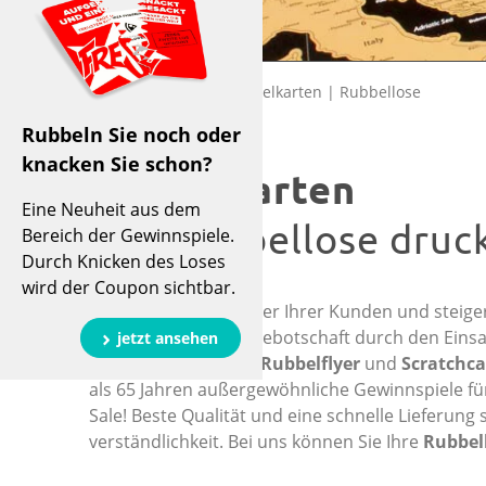
Produkte
Rubbelkarten | Rubbellose
Rubbeln Sie noch oder
knacken Sie schon?
Rubbelkarten
Eine Neuheit aus dem
und Rubbellose druck
Bereich der Gewinnspiele.
Durch Knicken des Loses
wird der Coupon sichtbar.
Wecken Sie die Neugier Ihrer Kunden und steiger
dauer mit Ihrer Werbebotschaft durch den Eins
jetzt ansehen
karten
,
Rubbellose
,
Rubbelflyer
und
Scratchca
als 65 Jahren außergewöhnliche Gewinnspiele für
Sale! Beste Qualität und eine schnelle Lieferung s
verständ­lichkeit. Bei uns können Sie Ihre
Rubbel