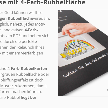
se mit 4-Farb-Rubbelfläche
er Gold können wir Ihre
igen Rubbelfläche
veredeln.
glich, nahezu jedes Motiv
m innovativen
4-Farb-
ights am POS und heben sich
e durch die perfekte
lanen den Relaunch Ihres
 mit einem vierfarbigen
sind
4-Farb-Rubbelkarten
bergrauen Rubbelfläche oder
blüffungseffekt ist doch
n
Muster
zukommen, damit
 Karten machen können.
Farb-Rubbel
liegt bei