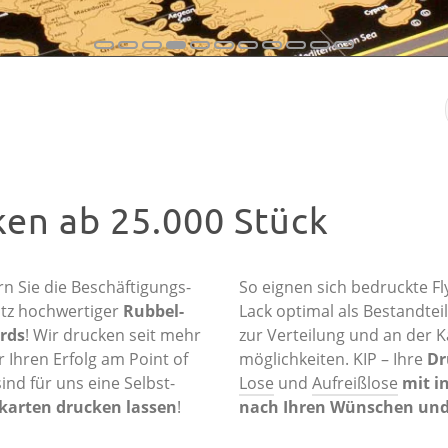
en ab 25.000 Stück
n Sie die Beschäftigungs­
So eignen sich bedruckte F
atz hochwertiger
Rubbel­
Lack optimal als Bestandtei
rds
! Wir drucken seit mehr
zur Verteilung und an der Ka
 Ihren Erfolg am Point of
möglichkeiten. KIP – Ihre
Dr
ind für uns eine Selbst­
Lose
und
Aufreißlose
mit in
karten drucken lassen
!
nach Ihren Wünschen und 