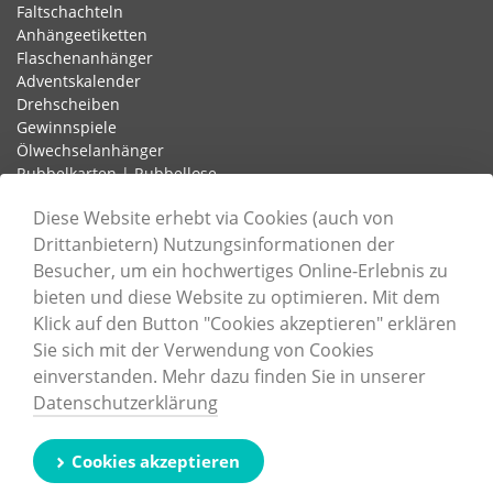
Faltschachteln
Anhängeetiketten
Flaschenanhänger
Adventskalender
Drehscheiben
Gewinnspiele
Ölwechselanhänger
Rubbelkarten | Rubbellose
Schlaufenetiketten
Diese Website erhebt via Cookies (auch von
Drittanbietern) Nutzungsinformationen der
Besucher, um ein hochwertiges Online-Erlebnis zu
Informationen
bieten und diese Website zu optimieren. Mit dem
Unternehmen
Klick auf den Button "Cookies akzeptieren" erklären
Karriere
Sie sich mit der Verwendung von Cookies
Nachhaltigkeit
einverstanden. Mehr dazu finden Sie in unserer
Zertifizierungen
Datenschutzerklärung
Druckdatenerstellung
Cookie-Einstellungen
Kontaktformular
Cookies akzeptieren
Impressum