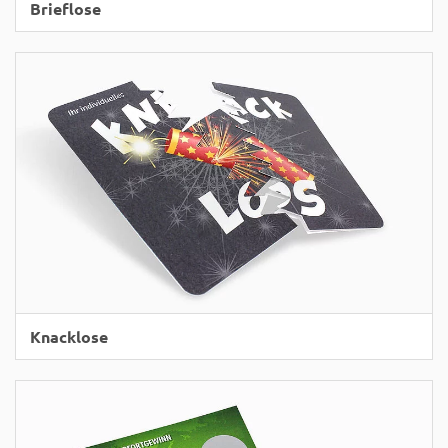
Brieflose
Knacklose