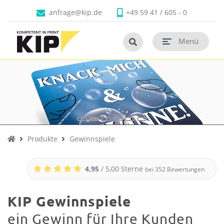
Faltschachteln
Branchen
Unternehmen
Kontakt
anfrage@kip.de
+49 59 41 / 605 - 0
Untermenü schließen
Untermenü schließen
Untermenü schließen
Untermenü schließen
Untermenü öf
Menü
Untermenü öf
Untermenü öf
termenü öffnen
termenü öffnen
termenü öffnen
Produkte
Gewinnspiele
4,95
/ 5,00 Sterne
bei
352
Bewertungen
KIP Gewinnspiele
ein Gewinn für Ihre Kunden