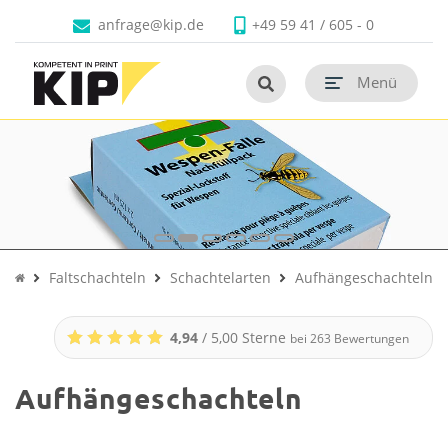
Produkte
Branchen
Unternehmen
Kontakt
anfrage@kip.de
+49 59 41 / 605 - 0
Untermenü schließen
Untermenü schließen
Untermenü schließen
Untermenü schließen
Menü
Untermenü öf
Untermenü öf
Untermenü öf
Faltschachteln
Schachtelarten
Aufhängeschachteln
4,94
/ 5,00 Sterne
bei
263
Bewertungen
Aufhängeschachteln