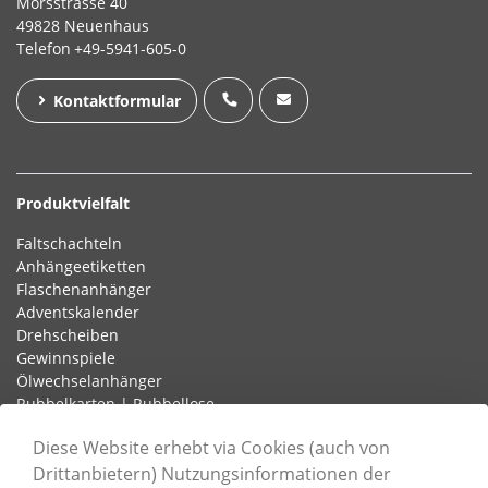
Morsstrasse 40
49828 Neuenhaus
Telefon
+49-5941-605-0
Kontaktformular
Produktvielfalt
Faltschachteln
Anhängeetiketten
Flaschenanhänger
Adventskalender
Drehscheiben
Gewinnspiele
Ölwechselanhänger
Rubbelkarten | Rubbellose
Schlaufenetiketten
Diese Website erhebt via Cookies (auch von
Drittanbietern) Nutzungsinformationen der