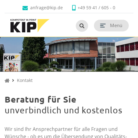
Faltschachteln
Produkte
Branchen
Unternehmen
Kontakt
anfrage@kip.de
+49 59 41 / 605 - 0
Untermenü schließen
Untermenü schließen
Untermenü schließen
Untermenü schließen
Untermenü schließen
Untermenü öf
termenü öffnen
Menü
Untermenü öf
termenü öffnen
Untermenü öf
termenü öffnen
Untermenü öf
termenü öffnen
Untermenü öf
Untermenü öf
Kontakt
termenü öffnen
Beratung für Sie
unverbindlich und kostenlos
Wir sind Ihr Ansprechpartner für alle Fragen und
Wünsche - ob es um die Übersendung von Qualitäts-