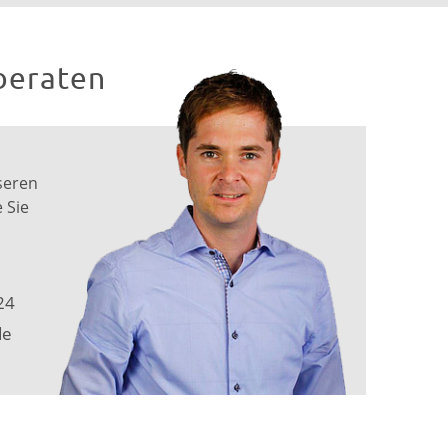
beraten
seren
 Sie
24
de