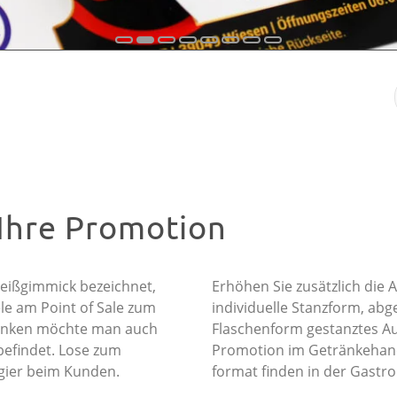
Ihre Promotion
reißgimmick bezeichnet,
Erhöhen Sie zusätzlich die 
le am Point of Sale zum
individuelle Stanzform, abg
henken möchte man auch
Flaschenform gestanztes Auf
befindet. Lose zum
Promotion im Getränkehande
gier beim Kunden.
format finden in der Gastr