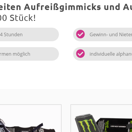
eiten Aufreißgimmicks und A
00 Stück!
24 Stunden
Gewinn- und Niete
formen möglich
individuelle alph