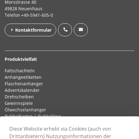
Morsstrasse 40
49828 Neuenhaus
Telefon
+49-5941-605-0
Kontaktformular
Produktvielfalt
Faltschachteln
Anhängeetiketten
Flaschenanhänger
Adventskalender
Drehscheiben
Gewinnspiele
Ölwechselanhänger
Rubbelkarten | Rubbellose
Schlaufenetiketten
Diese Website erhebt via Cookies (auch von
Drittanbietern) Nutzungsinformationen der