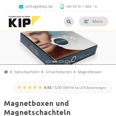
Produkte
Branchen
Unternehmen
Kontakt
anfrage@kip.de
+49 59 41 / 605 - 0
Untermenü schließen
Untermenü schließen
Untermenü schließen
Untermenü schließen
Menü
Untermenü öf
Untermenü öf
Untermenü öf
Faltschachteln
Schachtelarten
Magnetboxen
4,92
/ 5,00 Sterne
bei
276
Bewertungen
Magnetboxen und
Magnetschachteln