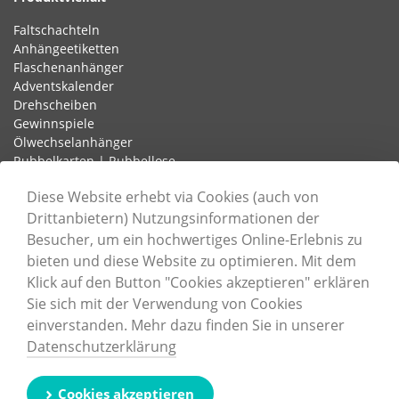
Faltschachteln
Anhängeetiketten
Flaschenanhänger
Adventskalender
Drehscheiben
Gewinnspiele
Ölwechselanhänger
Rubbelkarten | Rubbellose
Schlaufenetiketten
Diese Website erhebt via Cookies (auch von
Drittanbietern) Nutzungsinformationen der
Besucher, um ein hochwertiges Online-Erlebnis zu
Informationen
bieten und diese Website zu optimieren. Mit dem
Unternehmen
Klick auf den Button "Cookies akzeptieren" erklären
Karriere
Sie sich mit der Verwendung von Cookies
Nachhaltigkeit
einverstanden. Mehr dazu finden Sie in unserer
Zertifizierungen
Datenschutzerklärung
Druckdatenerstellung
Cookie-Einstellungen
Kontaktformular
Cookies akzeptieren