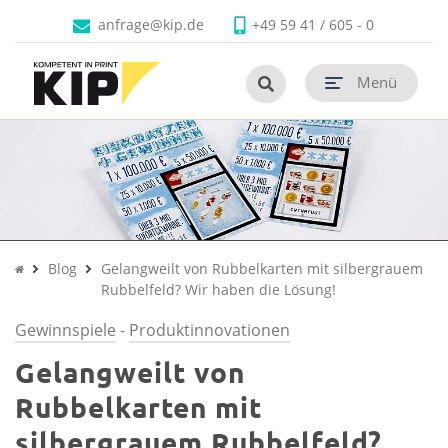
Faltschachteln
Produkte
Branchen
Unternehmen
Kontakt
anfrage@kip.de
+49 59 41 / 605 - 0
Untermenü schließen
Untermenü schließen
Untermenü schließen
Untermenü schließen
Untermenü schließen
Untermenü öf
termenü öffnen
Menü
Untermenü öf
termenü öffnen
Untermenü öf
termenü öffnen
Untermenü öf
termenü öffnen
Untermenü öf
Untermenü öf
termenü öffnen
Blog
Gelangweilt von Rubbelkarten mit silbergrauem
Rubbelfeld? Wir haben die Lösung!
Gewinnspiele
-
Produktinnovationen
Gelangweilt von
Rubbelkarten mit
silbergrauem Rubbelfeld?