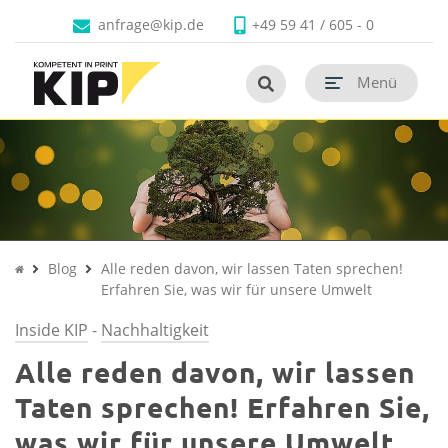
Faltschachteln
Produkte
Branchen
Unternehmen
Kontakt
anfrage@kip.de
+49 59 41 / 605 - 0
Untermenü schließen
Untermenü schließen
Untermenü schließen
Untermenü schließen
Untermenü schließen
Untermenü öf
termenü öffnen
Menü
Untermenü öf
termenü öffnen
Untermenü öf
termenü öffnen
Untermenü öf
termenü öffnen
Untermenü öf
Untermenü öf
termenü öffnen
Blog
Alle reden davon, wir lassen Taten sprechen!
Erfahren Sie, was wir für unsere Umwelt
Inside KIP
-
Nachhaltigkeit
Alle reden davon, wir lassen
Taten sprechen! Erfahren Sie,
was wir für unsere Umwelt