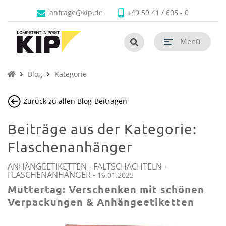
Faltschachteln
Produkte
Branchen
Unternehmen
Kontakt
anfrage@kip.de
+49 59 41 / 605 - 0
Untermenü schließen
Untermenü schließen
Untermenü schließen
Untermenü schließen
Untermenü schließen
Untermenü öf
termenü öffnen
Menü
Untermenü öf
termenü öffnen
Untermenü öf
termenü öffnen
Blog
Kategorie
Untermenü öf
termenü öffnen
Zurück zu allen Blog-Beiträgen
Untermenü öf
Untermenü öf
Beiträge aus der Kategorie:
termenü öffnen
Flaschenanhänger
ANHÄNGEETIKETTEN
-
FALTSCHACHTELN
-
FLASCHENANHÄNGER
-
16.01.2025
Muttertag: Verschenken mit schönen
Verpackungen & Anhängeetiketten