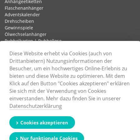
Anhängeetiketten
Flaschenanhänger
Adventskalender
Drehscheiben
Gewinnspiele
Ölwechselanhänger
Rubbelkarten | Rubbellose
Schlaufenetiketten
Diese Website erhebt via Cookies (auch von
Drittanbietern) Nutzungsinformationen der
Besucher, um ein hochwertiges Online-Erlebnis zu
Informationen
bieten und diese Website zu optimieren. Mit dem
Unternehmen
Klick auf den Button "Cookies akzeptieren" erklären
Karriere
Sie sich mit der Verwendung von Cookies
Nachhaltigkeit
einverstanden. Mehr dazu finden Sie in unserer
Zertifizierungen
Datenschutzerklärung
Druckdatenerstellung
Cookie-Einstellungen
Kontaktformular
Cookies akzeptieren
Impressum
Datenschutz
Nur funktionale Cookies