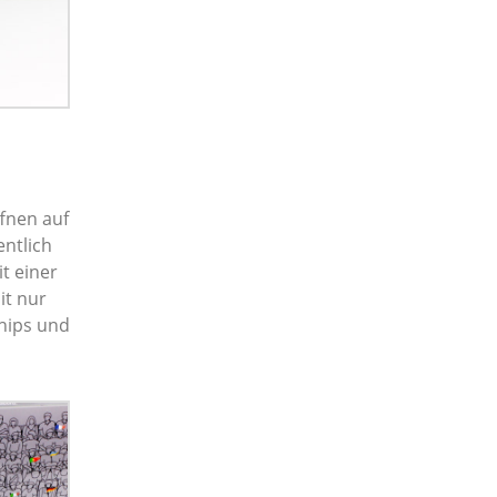
fnen auf
entlich
t einer
it nur
Chips und