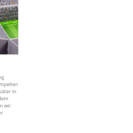
ng
empelten
päter in
 dem
n wir
er