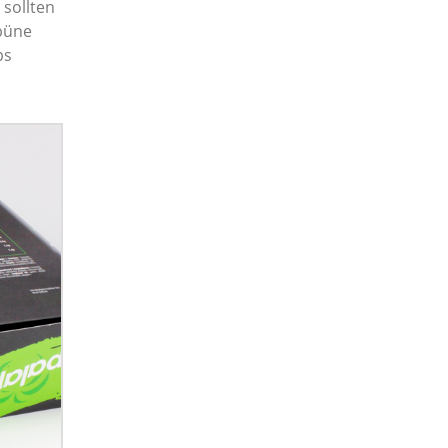
 sollten
ibüne
ps