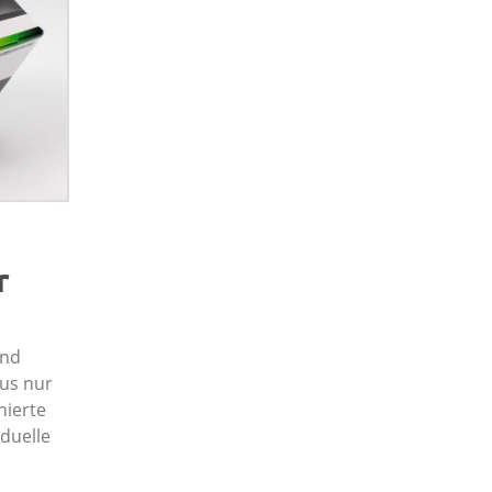
r
end
aus nur
hierte
iduelle