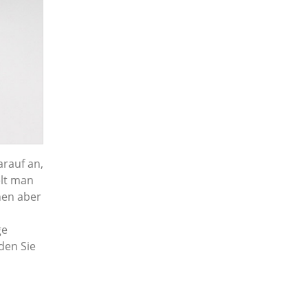
arauf an,
elt man
nen aber
ge
den Sie