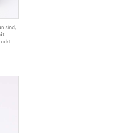
un sind,
it
ruckt