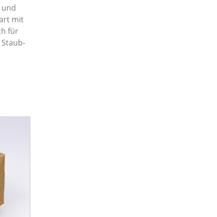
und
art mit
ch für
 Staub-