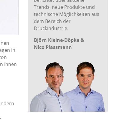
berichtet über aktuelle
Trends, neue Produkte und
technische Möglichkeiten aus
dem Bereich der
Druckindustrie.
Björn Kleine-Döpke &
einen
Nico Plassmann
agen in
ton
en Ihnen
sondern
s