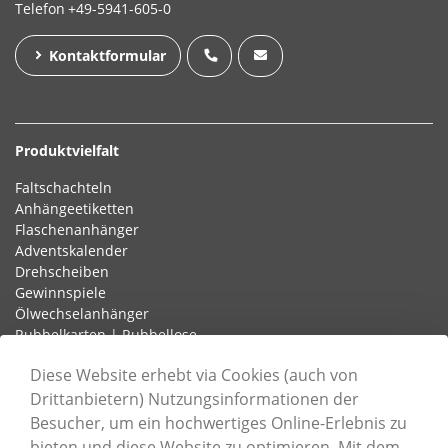
Telefon
+49-5941-605-0
Kontaktformular
Produktvielfalt
Faltschachteln
Anhängeetiketten
Flaschenanhänger
Adventskalender
Drehscheiben
Gewinnspiele
Ölwechselanhänger
Rubbelkarten | Rubbellose
Schlaufenetiketten
Diese Website erhebt via Cookies (auch von
Drittanbietern) Nutzungsinformationen der
Besucher, um ein hochwertiges Online-Erlebnis zu
Informationen
bieten und diese Website zu optimieren. Mit dem