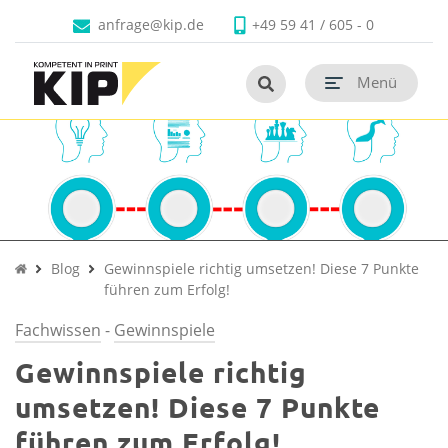
Faltschachteln
Produkte
Branchen
Unternehmen
Kontakt
anfrage@kip.de
+49 59 41 / 605 - 0
Untermenü schließen
Untermenü schließen
Untermenü schließen
Untermenü schließen
Untermenü schließen
Untermenü öf
termenü öffnen
Menü
Untermenü öf
termenü öffnen
Untermenü öf
termenü öffnen
Untermenü öf
termenü öffnen
Untermenü öf
Untermenü öf
termenü öffnen
Blog
Gewinnspiele richtig umsetzen! Diese 7 Punkte
führen zum Erfolg!
Fachwissen
-
Gewinnspiele
Gewinnspiele richtig
umsetzen! Diese 7 Punkte
führen zum Erfolg!