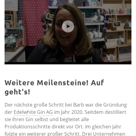
Weitere Meilensteine! Auf
geht's!
Der nächste große Schritt bei Barb war die Gründung
der
Edelwhite Gin AG
im Jahr 2020. Seitdem destilliert
sie ihren Gin selbst und begleitet alle
Produktionsschritte direkt vor Ort. Im gleichen Jahr
folgte ein weiterer großer Schritt. Drei Unternehmen