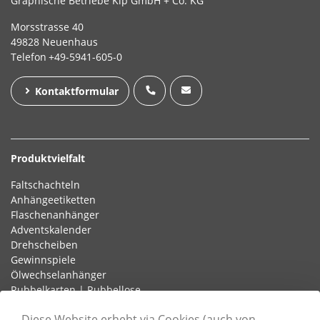
Graphische Betriebe Kip GmbH + Co. KG
Morsstrasse 40
49828 Neuenhaus
Telefon
+49-5941-605-0
Kontaktformular
Produktvielfalt
Faltschachteln
Anhängeetiketten
Flaschenanhänger
Adventskalender
Drehscheiben
Gewinnspiele
Ölwechselanhänger
Rubbelkarten | Rubbellose
Schlaufenetiketten
Diese Website erhebt via Cookies (auch von