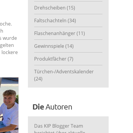
Drehscheiben
(15)
Faltschachteln
(34)
woche.
ch
Flaschenanhänger
(11)
es wurde
 gelten
Gewinnspiele
(14)
 lockere
Produktfächer
(7)
Türchen-/Adventskalender
(24)
Die
Autoren
Das KIP Blogger Team