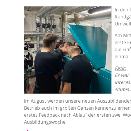
In den 
Rundgä
Umwelt
Am Mit
erste E
die Ei
einmal
Fazit:
Es war 
interes
Azubis 
Im August werden unsere neuen Auszubildenden 
Betrieb auch im großen Ganzen kennenzulernen, 
erstes Feedback nach Ablauf der ersten zwei Woc
Ausbildungswoche: