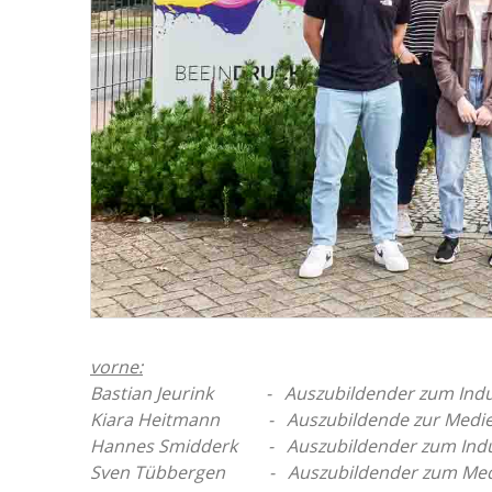
vorne:
Bastian Jeurink - Auszubildender zum Indu
Kiara Heitmann - Auszubildende zur Medienge
Hannes Smidderk - Auszubildender zum Indu
Sven Tübbergen - Auszubildender zum Medi