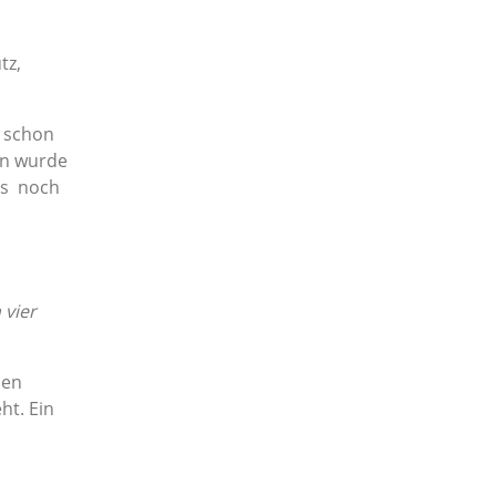
tz,
 schon
en wurde
es noch
 vier
den
ht. Ein