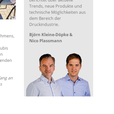
berichtet über aktuelle
Trends, neue Produkte und
technische Möglichkeiten aus
dem Bereich der
Druckindustrie.
Björn Kleine-Döpke &
nehmens,
Nico Plassmann
ubis
en
denden
fang an
as