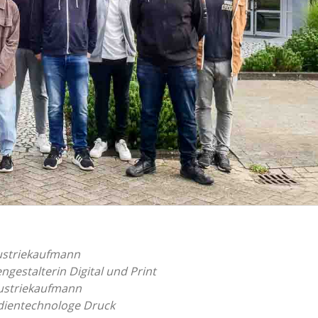
striekaufmann
stalterin Digital und Print
striekaufmann
entechnologe Druck