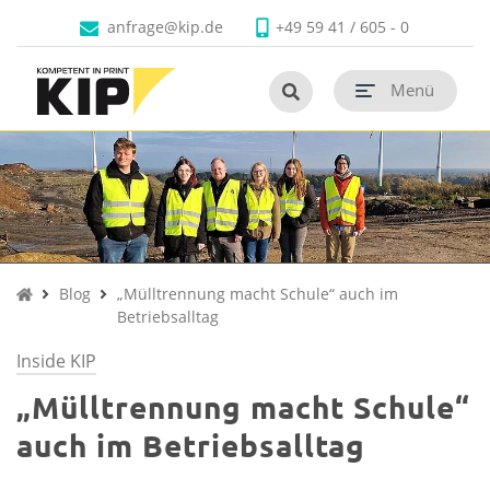
Faltschachteln
Produkte
Branchen
Unternehmen
Kontakt
anfrage@kip.de
+49 59 41 / 605 - 0
Untermenü schließen
Untermenü schließen
Untermenü schließen
Untermenü schließen
Untermenü schließen
Untermenü öf
termenü öffnen
Menü
Untermenü öf
termenü öffnen
Untermenü öf
termenü öffnen
Untermenü öf
termenü öffnen
Untermenü öf
Untermenü öf
termenü öffnen
Blog
„Mülltrennung macht Schule“ auch im
Betriebsalltag
Inside KIP
„Mülltrennung macht Schule“
auch im Betriebsalltag