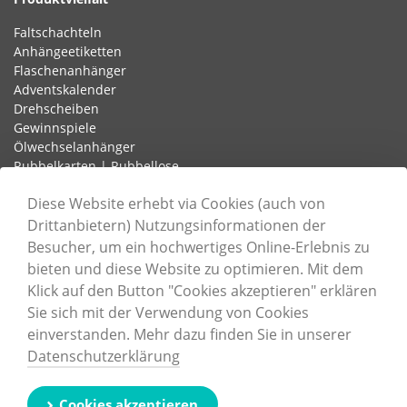
Faltschachteln
Anhängeetiketten
Flaschenanhänger
Adventskalender
Drehscheiben
Gewinnspiele
Ölwechselanhänger
Rubbelkarten | Rubbellose
Schlaufenetiketten
Diese Website erhebt via Cookies (auch von
Drittanbietern) Nutzungsinformationen der
Besucher, um ein hochwertiges Online-Erlebnis zu
Informationen
bieten und diese Website zu optimieren. Mit dem
Unternehmen
Klick auf den Button "Cookies akzeptieren" erklären
Karriere
Sie sich mit der Verwendung von Cookies
Nachhaltigkeit
einverstanden. Mehr dazu finden Sie in unserer
Zertifizierungen
Datenschutzerklärung
Druckdatenerstellung
Cookie-Einstellungen
Kontaktformular
Cookies akzeptieren