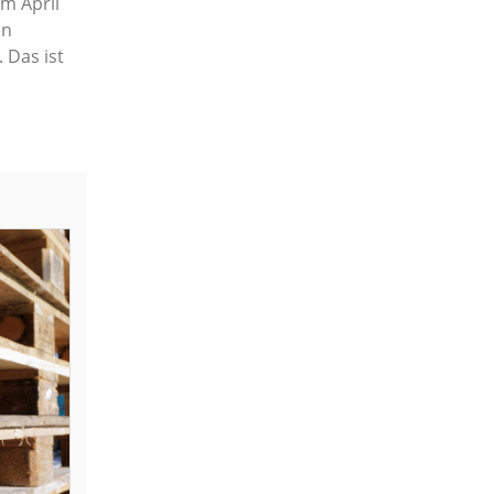
m April
en
 Das ist