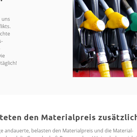
n uns
ikts.
achte
s­
­
Die
täglich!
teten den Materialpreis zusätzlic
age andauerte, belasten den Materialpreis und die Material­