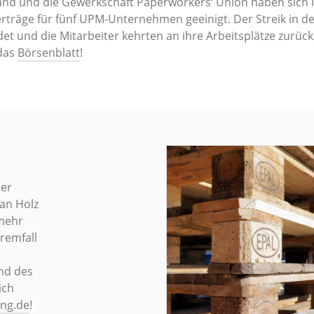
and und die Gewerkschaft Paperworkers‘ Union haben sich i
rträge für fünf UPM-Unternehmen geeinigt. Der Streik in d
 und die Mitarbeiter kehrten an ihre Arbeitsplätze zurück.
 das
Börsenblatt
!
ser
man Holz
 mehr
remfall
nd des
ich
ng.de
!