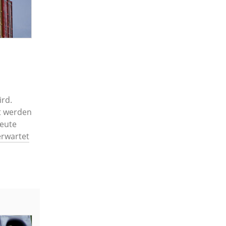
ird.
t werden
heute
erwartet