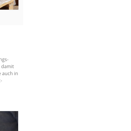
ngs­
, damit
e auch in
­