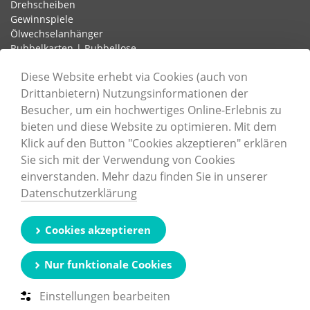
Drehscheiben
Gewinnspiele
Ölwechselanhänger
Rubbelkarten | Rubbellose
Schlaufenetiketten
Diese Website erhebt via Cookies (auch von
Drittanbietern) Nutzungsinformationen der
Besucher, um ein hochwertiges Online-Erlebnis zu
Informationen
bieten und diese Website zu optimieren. Mit dem
Unternehmen
Klick auf den Button "Cookies akzeptieren" erklären
Karriere
Sie sich mit der Verwendung von Cookies
Nachhaltigkeit
einverstanden. Mehr dazu finden Sie in unserer
Zertifizierungen
Datenschutzerklärung
Druckdatenerstellung
Cookie-Einstellungen
Kontaktformular
Cookies akzeptieren
Impressum
Datenschutz
Nur funktionale Cookies
Einstellungen bearbeiten