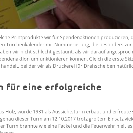
elche Printprodukte wir für Spendenaktionen produzieren, 
chen Türchenkalender mit Nummerierung, die besonders zur
aben wir nicht schlecht gestaunt, als wir darauf angesproc
pendenaktion umfunktionieren können. Gleich die erste Skiz
e handelt, bei der wir als Druckerei für Drehscheiben natürl
 für eine erfolgreiche
 Holz, wurde 1931 als Aussichtsturm erbaut und erfreute s
st genau dieser Turm am 12.10.2017 trotz großem Einsatz viel
er Turm brannte wie eine Fackel und die Feuerwehr hielt es
lassen.