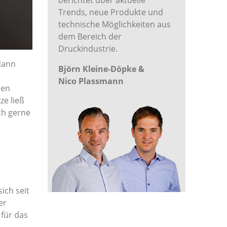
berichtet über aktuelle
Trends, neue Produkte und
technische Möglichkeiten aus
dem Bereich der
Druckindustrie.
dann
Björn Kleine-Döpke &
Nico Plassmann
hen
ze ließ
ich gerne
ich seit
er
 für das