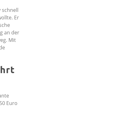
 schnell
llte. Er
ische
g an der
eg. Mit
nde
hrt
ante
,50 Euro