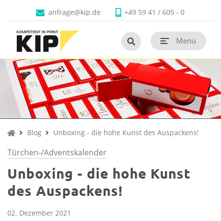
Faltschachteln
Produkte
Branchen
Unternehmen
Kontakt
anfrage@kip.de
+49 59 41 / 605 - 0
Untermenü schließen
Untermenü schließen
Untermenü schließen
Untermenü schließen
Untermenü schließen
Untermenü öf
termenü öffnen
Menü
Untermenü öf
termenü öffnen
Untermenü öf
termenü öffnen
Untermenü öf
termenü öffnen
Untermenü öf
Untermenü öf
termenü öffnen
Blog
Unboxing - die hohe Kunst des Auspackens!
Türchen-/Adventskalender
Unboxing - die hohe Kunst
des Auspackens!
02. Dezember 2021