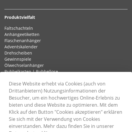
Produktvielfalt
Faltschachteln
Anhängeetiketten
Flaschenanhänger
Adventskalender
Drehscheiben
Gewinnspiele
Ölwechselanhänger
Rubbelkarten | Rubbellose
Schlaufenetiketten
Diese Website erhebt via Cookies (auch von
Drittanbietern) Nutzungsinformationen der
Besucher, um ein hochwertiges Online-Erlebnis zu
Informationen
bieten und diese Website zu optimieren. Mit dem
Unternehmen
Klick auf den Button "Cookies akzeptieren" erklären
Karriere
Sie sich mit der Verwendung von Cookies
Nachhaltigkeit
einverstanden. Mehr dazu finden Sie in unserer
Zertifizierungen