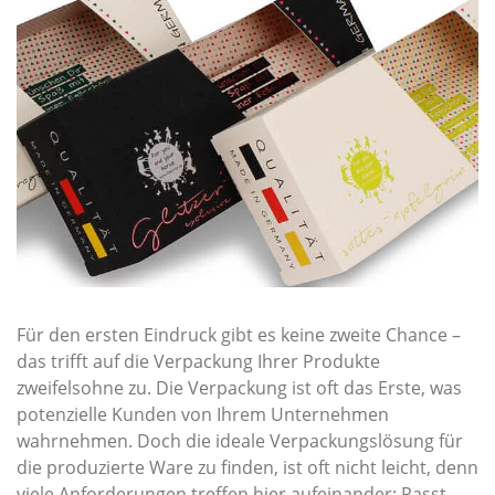
Für den ersten Eindruck gibt es keine zweite Chance –
das trifft auf die Verpackung Ihrer Produkte
zweifelsohne zu. Die Verpackung ist oft das Erste, was
potenzielle Kunden von Ihrem Unternehmen
wahrnehmen. Doch die ideale Verpackungslösung für
die produzierte Ware zu finden, ist oft nicht leicht, denn
viele Anforderungen treffen hier aufeinander: Passt