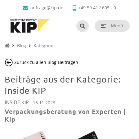
Faltschachteln
Produkte
Branchen
Unternehmen
Kontakt
anfrage@kip.de
+49 59 41 / 605 - 0
Untermenü schließen
Untermenü schließen
Untermenü schließen
Untermenü schließen
Untermenü schließen
Untermenü öf
termenü öffnen
Menü
Untermenü öf
termenü öffnen
Untermenü öf
termenü öffnen
Blog
Kategorie
Untermenü öf
termenü öffnen
Zurück zu allen Blog-Beiträgen
Untermenü öf
Untermenü öf
Beiträge aus der Kategorie:
termenü öffnen
Inside KIP
INSIDE KIP
-
16.11.2023
Verpackungsberatung von Experten |
Kip